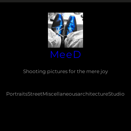
MeeD
Shooting pictures for the mere joy
Portraits
Street
Miscellaneous
architecture
Studio