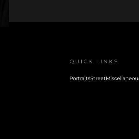
QUICK LINKS
Portraits
Street
Miscellaneou