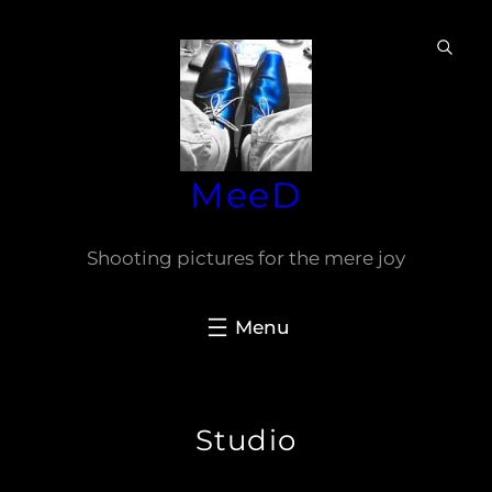
Ga
naar
de
inhoud
MeeD
Shooting pictures for the mere joy
Studio