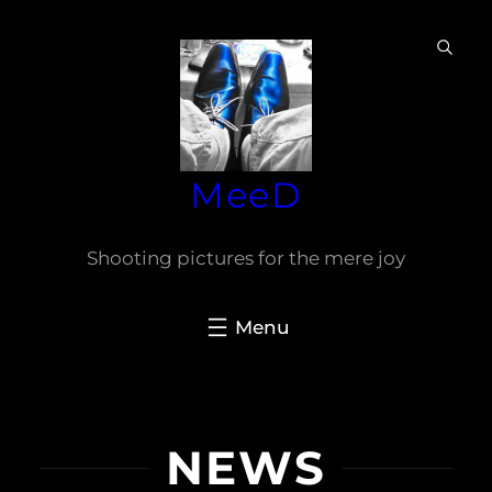
Ga
naar
de
inhoud
MeeD
Shooting pictures for the mere joy
NEWS