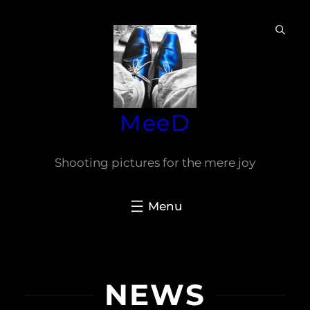
Ga
naar
de
inhoud
MeeD
Shooting pictures for the mere joy
NEWS