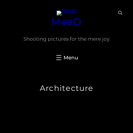
Ga
naar
MeeD
de
inhoud
Shooting pictures for the mere joy
Architecture